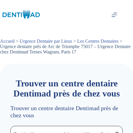
Passer
au
contenu
Accueil
>
Urgence Dentaire par Lieux
>
Les Centres Dentaires
>
Urgence dentaire près de Arc de Triomphe 75017 – Urgence Dentaire
chez Dentimad Ternes Wagram, Paris 17
Trouver un centre dentaire
Dentimad près de chez vous
Trouver un centre dentaire Dentimad près de
chez vous
Trouver un centre dentaire Dentimad près de chez vous
Trouver un centre dentaire Dentimad près de c
Localisez-