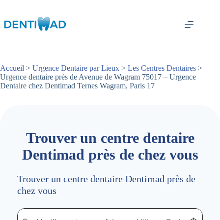
Passer
au
contenu
Accueil
>
Urgence Dentaire par Lieux
>
Les Centres Dentaires
>
Urgence dentaire près de Avenue de Wagram 75017 – Urgence
Dentaire chez Dentimad Ternes Wagram, Paris 17
Trouver un centre dentaire
Dentimad près de chez vous
Trouver un centre dentaire Dentimad près de
chez vous
Trouver un centre dentaire Dentimad près de chez vous
Trouver un centre dentaire Dentimad près de c
Localisez-