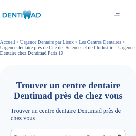
Passer
au
contenu
Accueil
>
Urgence Dentaire par Lieux
>
Les Centres Dentaires
>
Urgence dentaire près de Cité des Sciences et de l’Industrie – Urgence
Dentaire chez Dentimad Paris 19
Trouver un centre dentaire
Dentimad près de chez vous
Trouver un centre dentaire Dentimad près de
chez vous
Trouver un centre dentaire Dentimad près de chez vous
Trouver un centre dentaire Dentimad près de c
Localisez-