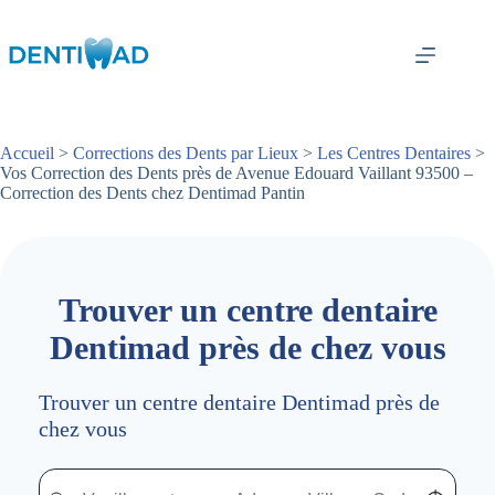
Passer
au
contenu
Accueil
>
Corrections des Dents par Lieux
>
Les Centres Dentaires
>
Vos Correction des Dents près de Avenue Edouard Vaillant 93500 –
Correction des Dents chez Dentimad Pantin
Trouver un centre dentaire
Dentimad près de chez vous
Trouver un centre dentaire Dentimad près de
chez vous
Trouver un centre dentaire Dentimad près de chez vous
Trouver un centre dentaire Dentimad près de c
Localisez-