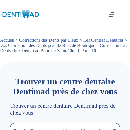
Passer
au
contenu
Accueil
>
Corrections des Dents par Lieux
>
Les Centres Dentaires
>
Vos Correction des Dents près de Bois de Boulogne – Correction des
Dents chez Dentimad Porte de Saint-Cloud, Paris 16
Trouver un centre dentaire
Dentimad près de chez vous
Trouver un centre dentaire Dentimad près de
chez vous
Trouver un centre dentaire Dentimad près de chez vous
Trouver un centre dentaire Dentimad près de c
Localisez-