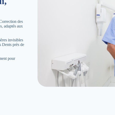
i,
Correction des
es, adaptés aux
ères invisibles
s Dents près de
ement pour