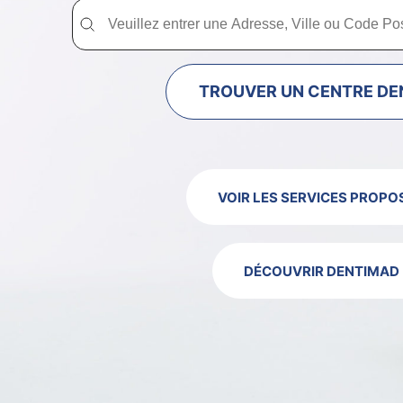
Trouver un centre dentaire Dentimad près de chez vous
Trouver un centre dentaire Dentimad près
TROUVER UN CENTRE DE
VOIR LES SERVICES PROPO
DÉCOUVRIR DENTIMAD