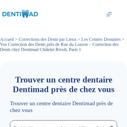
Passer
au
contenu
Accueil
>
Corrections des Dents par Lieux
>
Les Centres Dentaires
>
Vos Correction des Dents près de Rue du Louvre – Correction des
Dents chez Dentimad Châtelet Rivoli, Paris 1
Trouver un centre dentaire
Dentimad près de chez vous
Trouver un centre dentaire Dentimad près de
chez vous
Trouver un centre dentaire Dentimad près de chez vous
Trouver un centre dentaire Dentimad près de c
Localisez-