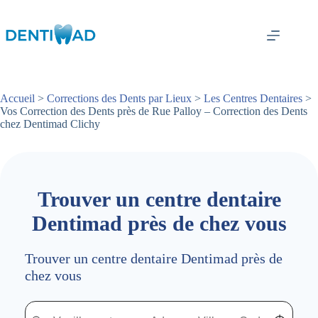
Passer
au
contenu
Accueil
>
Corrections des Dents par Lieux
>
Les Centres Dentaires
>
Vos Correction des Dents près de Rue Palloy – Correction des Dents
chez Dentimad Clichy
Trouver un centre dentaire
Dentimad près de chez vous
Trouver un centre dentaire Dentimad près de
chez vous
Trouver un centre dentaire Dentimad près de chez vous
Trouver un centre dentaire Dentimad près de c
Localisez-