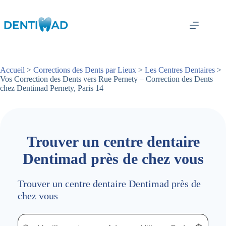
Passer
au
contenu
Accueil
>
Corrections des Dents par Lieux
>
Les Centres Dentaires
>
Vos Correction des Dents vers Rue Pernety – Correction des Dents
chez Dentimad Pernety, Paris 14
Trouver un centre dentaire
Dentimad près de chez vous
Trouver un centre dentaire Dentimad près de
chez vous
Trouver un centre dentaire Dentimad près de chez vous
Trouver un centre dentaire Dentimad près de c
Localisez-