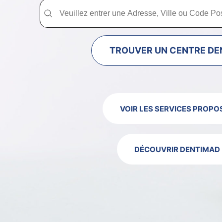
Trouver un centre dentaire Dentimad près de chez vous
Trouver un centre dentaire Dentimad près
TROUVER UN CENTRE DE
VOIR LES SERVICES PROPO
DÉCOUVRIR DENTIMAD