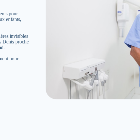
ents pour
ux enfants,
ères invisibles
es Dents proche
ad.
ement pour