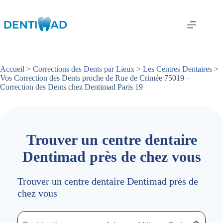
Passer
au
contenu
Accueil
>
Corrections des Dents par Lieux
>
Les Centres Dentaires
>
Vos Correction des Dents proche de Rue de Crimée 75019 –
Correction des Dents chez Dentimad Paris 19
Trouver un centre dentaire
Dentimad près de chez vous
Trouver un centre dentaire Dentimad près de
chez vous
Trouver un centre dentaire Dentimad près de chez vous
Trouver un centre dentaire Dentimad près de c
Localisez-