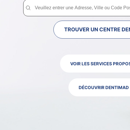
Trouver un centre dentaire Dentimad près de chez vous
Trouver un centre dentaire Dentimad près
TROUVER UN CENTRE DE
VOIR LES SERVICES PROPO
DÉCOUVRIR DENTIMAD