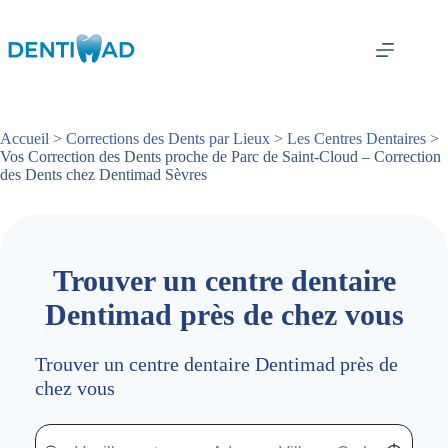
Passer
au
contenu
Accueil
>
Corrections des Dents par Lieux
>
Les Centres Dentaires
>
Vos Correction des Dents proche de Parc de Saint-Cloud – Correction
des Dents chez Dentimad Sèvres
Trouver un centre dentaire
Dentimad près de chez vous
Trouver un centre dentaire Dentimad près de
chez vous
Trouver un centre dentaire Dentimad près de chez vous
Trouver un centre dentaire Dentimad près de c
Localisez-