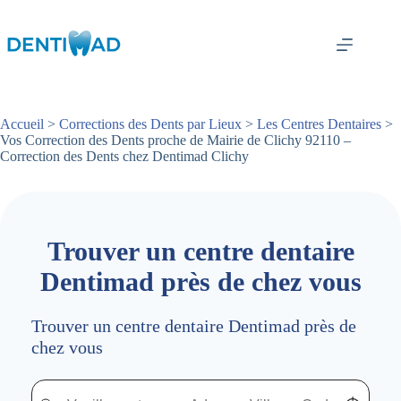
Passer
au
contenu
Accueil
>
Corrections des Dents par Lieux
>
Les Centres Dentaires
>
Vos Correction des Dents proche de Mairie de Clichy 92110 –
Correction des Dents chez Dentimad Clichy
Trouver un centre dentaire
Dentimad près de chez vous
Trouver un centre dentaire Dentimad près de
chez vous
Trouver un centre dentaire Dentimad près de chez vous
Trouver un centre dentaire Dentimad près de c
Localisez-