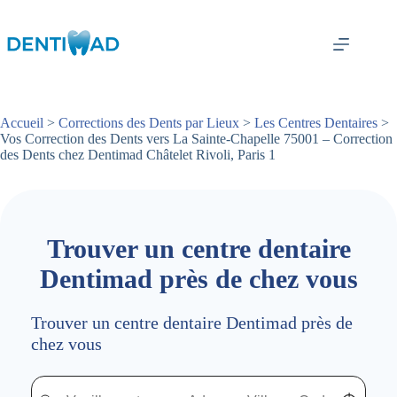
Passer
au
contenu
Accueil
>
Corrections des Dents par Lieux
>
Les Centres Dentaires
>
Vos Correction des Dents vers La Sainte-Chapelle 75001 – Correction
des Dents chez Dentimad Châtelet Rivoli, Paris 1
Trouver un centre dentaire
Dentimad près de chez vous
Trouver un centre dentaire Dentimad près de
chez vous
Trouver un centre dentaire Dentimad près de chez vous
Trouver un centre dentaire Dentimad près de c
Localisez-