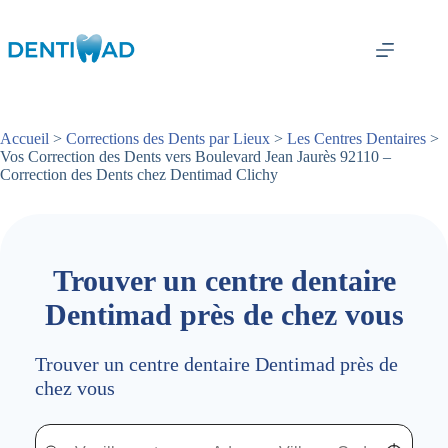
Passer
au
contenu
Accueil
>
Corrections des Dents par Lieux
>
Les Centres Dentaires
>
Vos Correction des Dents vers Boulevard Jean Jaurès 92110 –
Correction des Dents chez Dentimad Clichy
Trouver un centre dentaire
Dentimad près de chez vous
Trouver un centre dentaire Dentimad près de
chez vous
Trouver un centre dentaire Dentimad près de chez vous
Trouver un centre dentaire Dentimad près de c
Localisez-