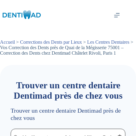
Passer
au
contenu
Accueil
>
Corrections des Dents par Lieux
>
Les Centres Dentaires
>
Vos Correction des Dents près de Quai de la Mégisserie 75001 –
Correction des Dents chez Dentimad Châtelet Rivoli, Paris 1
Trouver un centre dentaire
Dentimad près de chez vous
Trouver un centre dentaire Dentimad près de
chez vous
Trouver un centre dentaire Dentimad près de chez vous
Trouver un centre dentaire Dentimad près de c
Localisez-