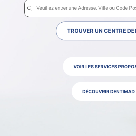
Trouver un centre dentaire Dentimad près de chez vous
Trouver un centre dentaire Dentimad près
TROUVER UN CENTRE DE
VOIR LES SERVICES PROPO
DÉCOUVRIR DENTIMAD