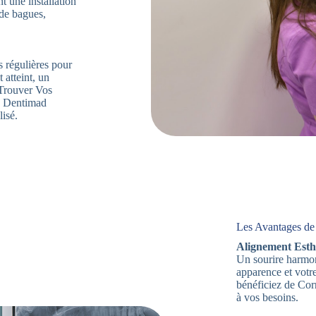
t une installation
 de bagues,
s régulières pour
 atteint, un
. Trouver Vos
z Dentimad
lisé.
Les Avantages de 
Alignement Esth
Un sourire harmon
apparence et votr
bénéficiez de Cor
à vos besoins.