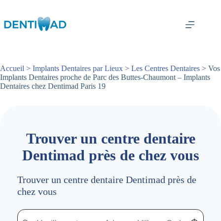
Passer
au
contenu
Accueil
>
Implants Dentaires par Lieux
>
Les Centres Dentaires
> Vos
Implants Dentaires proche de Parc des Buttes-Chaumont – Implants
Dentaires chez Dentimad Paris 19
Trouver un centre dentaire
Dentimad près de chez vous
Trouver un centre dentaire Dentimad près de
chez vous
Trouver un centre dentaire Dentimad près de chez vous
Trouver un centre dentaire Dentimad près de c
Localisez-