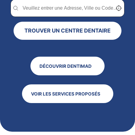
Trouver un centre dentaire Dentimad près de chez vous
Trouver un centre dentaire Dentimad près de c
Localisez-
TROUVER UN CENTRE DENTAIRE
DÉCOUVRIR DENTIMAD
VOIR LES SERVICES PROPOSÉS