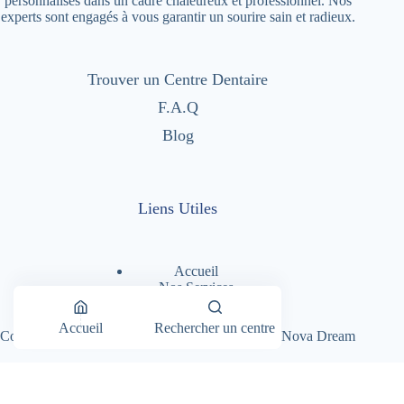
personnalisés dans un cadre chaleureux et professionnel. Nos
experts sont engagés à vous garantir un sourire sain et radieux.
Trouver un Centre Dentaire
F.A.Q
Blog
Liens Utiles
Accueil
Nos Services
Nos Centres Dentaires
A Propos
Accueil
Rechercher un centre
Copyright © 2026 - Dentimad |
Création Site par Nova Dream