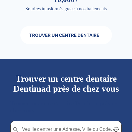
Sourires transformés grâce à nos traitements
TROUVER UN CENTRE DENTAIRE
Trouver un centre dentaire
Dentimad près de chez vous
Trouver un centre dentaire Dentimad près de
chez vous
Trouver un centre dentaire Dentimad près de chez vous
Trouver un centre dentaire Dentimad près de c
Localisez-