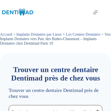
Passer
au
contenu
Accueil
>
Implants Dentaires par Lieux
>
Les Centres Dentaires
> Vos
Implants Dentaires vers Parc des Buttes-Chaumont – Implants
Dentaires chez Dentimad Paris 19
Trouver un centre dentaire
Dentimad près de chez vous
Trouver un centre dentaire Dentimad près de
chez vous
Trouver un centre dentaire Dentimad près de chez vous
Trouver un centre dentaire Dentimad près de c
Localisez-