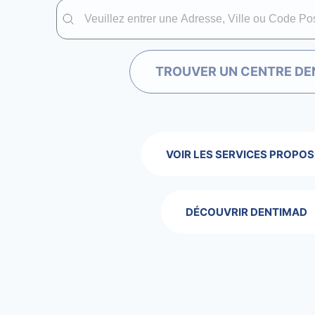
Trouver un centre dentaire Dentimad près de chez vous
Trouver un centre dentaire Dentimad près
TROUVER UN CENTRE DE
VOIR LES SERVICES PROPOS
DÉCOUVRIR DENTIMAD