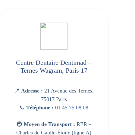
Centre Dentaire Dentimad –
Ce
Ternes Wagram, Paris 17
Por
📍
Adresse :
21 Avenue des Ternes,
📍
A
75017 Paris
📞
Téléphone :
01 45 75 08 08
🚇
Moyen de Transport :
RER –

Charles de Gaulle-Étoile (ligne A)