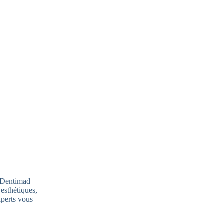
s Dentimad
 esthétiques,
xperts vous