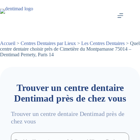
Passer
au
contenu
Accueil
>
Centres Dentaires par Lieux
>
Les Centres Dentaires
> Quel
centre dentaire choisir près de Cimetière du Montparnasse 75014 –
Dentimad Pernety, Paris 14
Trouver un centre dentaire
Dentimad près de chez vous
Trouver un centre dentaire Dentimad près de
chez vous
Trouver un centre dentaire Dentimad près de chez vous
Trouver un centre dentaire Dentimad près de c