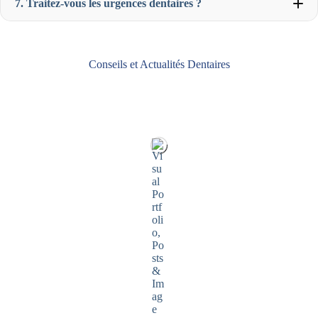
7. Traitez-vous les urgences dentaires ?
proposons également des solutions de financement
personnalisées pour échelonner les paiements sur
plusieurs mois. N’hésitez pas à nous demander plus
Consultation spécialisée
(implantologie, orthodontie) :
d’informations lors de votre consultation.
entre 45 minutes et 1 heure Nos dentistes prennent le
Carte bancaire (Visa, Mastercard)
temps de bien vous expliquer chaque étape du soin et de
Conseils et Actualités Dentaires
Chèque
répondre à vos questions pour assurer votre confort.
Consultation de routine
(contrôle, détartrage) : 30 à 45
minutes