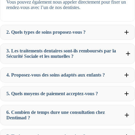
Vous pouvez également nous appeler directement pour fixer un
rendez-vous avec l’un de nos dentistes.
2. Quels types de soins proposez-vous ?
3. Les traitements dentaires sont-ils remboursés par la
Sécurité Sociale et les mutuelles ?
Chirurgie buccale
(extraction de dents de sagesse,
greffes osseuses) Chaque soin est personnalisé pour
4. Proposez-vous des soins adaptés aux enfants ?
garantir des résultats durables et adaptés à votre situation.
Soins préventifs
(détartrage, contrôle régulier)
Implants dentaires
pour remplacer les dents manquantes
Orthodontie
pour enfants et adultes, avec des options
5. Quels moyens de paiement acceptez-vous ?
discrètes comme Invisalign
Blanchiment dentaire
pour un sourire éclatant
Dentisterie esthétique
(facettes, couronnes)
6. Combien de temps dure une consultation chez
Dentimad ?
Virement bancaire Pour les traitements plus coûteux
(comme les implants dentaires ou les orthodonties), nous