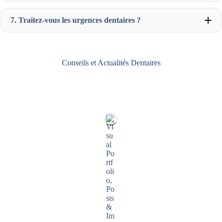
Virement bancaire Pour les traitements plus coûteux
(comme les implants dentaires ou les orthodonties), nous
7. Traitez-vous les urgences dentaires ?
proposons également des solutions de financement
personnalisées pour échelonner les paiements sur
plusieurs mois. N’hésitez pas à nous demander plus
Consultation spécialisée
(implantologie, orthodontie) :
d’informations lors de votre consultation.
entre 45 minutes et 1 heure Nos dentistes prennent le
Carte bancaire (Visa, Mastercard)
temps de bien vous expliquer chaque étape du soin et de
Conseils et Actualités Dentaires
Chèque
répondre à vos questions pour assurer votre confort.
Consultation de routine
(contrôle, détartrage) : 30 à 45
minutes