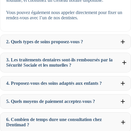
souhaité, et choisissez un créneau horaire disponible.
Vous pouvez également nous appeler directement pour fixer un
rendez-vous avec l’un de nos dentistes.
2. Quels types de soins proposez-vous ?
3. Les traitements dentaires sont-ils remboursés par la
Sécurité Sociale et les mutuelles ?
Chirurgie buccale
(extraction de dents de sagesse,
greffes osseuses) Chaque soin est personnalisé pour
4. Proposez-vous des soins adaptés aux enfants ?
garantir des résultats durables et adaptés à votre situation.
Soins préventifs
(détartrage, contrôle régulier)
Implants dentaires
pour remplacer les dents manquantes
Orthodontie
pour enfants et adultes, avec des options
5. Quels moyens de paiement acceptez-vous ?
discrètes comme Invisalign
Blanchiment dentaire
pour un sourire éclatant
Dentisterie esthétique
(facettes, couronnes)
6. Combien de temps dure une consultation chez
Dentimad ?