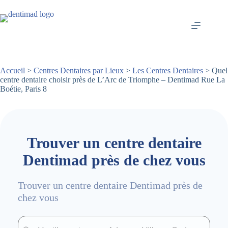
Passer
au
contenu
Accueil
>
Centres Dentaires par Lieux
>
Les Centres Dentaires
> Quel
centre dentaire choisir près de L’Arc de Triomphe – Dentimad Rue La
Boétie, Paris 8
Trouver un centre dentaire
Dentimad près de chez vous
Trouver un centre dentaire Dentimad près de
chez vous
Trouver un centre dentaire Dentimad près de chez vous
Trouver un centre dentaire Dentimad près de c