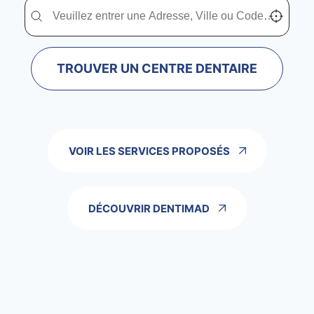
Trouver un centre dentaire Dentimad près de chez vous
Trouver un centre dentaire Dentimad près de c
Localisez-
TROUVER UN CENTRE DENTAIRE
VOIR LES SERVICES PROPOSÉS
DÉCOUVRIR DENTIMAD