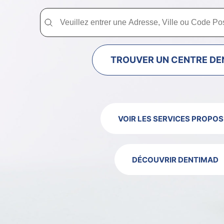
Trouver un centre dentaire Dentimad près de chez vous
Trouver un centre dentaire Dentimad près
TROUVER UN CENTRE DE
VOIR LES SERVICES PROPOS
DÉCOUVRIR DENTIMAD