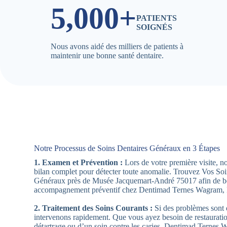
5,000+
PATIENTS
SOIGNÉS
Nous avons aidé des milliers de patients à
maintenir une bonne santé dentaire.
Notre Processus de Soins Dentaires Généraux en 3 Étapes
1. Examen et Prévention :
Lors de votre première visite, n
bilan complet pour détecter toute anomalie. Trouvez Vos Soi
Généraux près de Musée Jacquemart-André 75017 afin de bé
accompagnement préventif chez Dentimad Ternes Wagram, P
2. Traitement des Soins Courants :
Si des problèmes sont 
intervenons rapidement. Que vous ayez besoin de restaurati
détartrage ou d’un soin contre les caries, Dentimad Ternes 