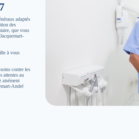
7
énéraux adaptés
ition des
ntaire, que vous
 Jacquemart-
ille à vous
soins contre les
s attentes au
ez aisément
uemart-André