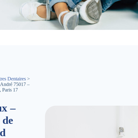
res Dentaires
>
-André 75017 –
 Paris 17
ux –
 de
ad