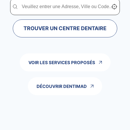
Trouver un centre dentaire Dentimad près de chez vous
Trouver un centre dentaire Dentimad près de c
Localisez-
TROUVER UN CENTRE DENTAIRE
VOIR LES SERVICES PROPOSÉS
DÉCOUVRIR DENTIMAD