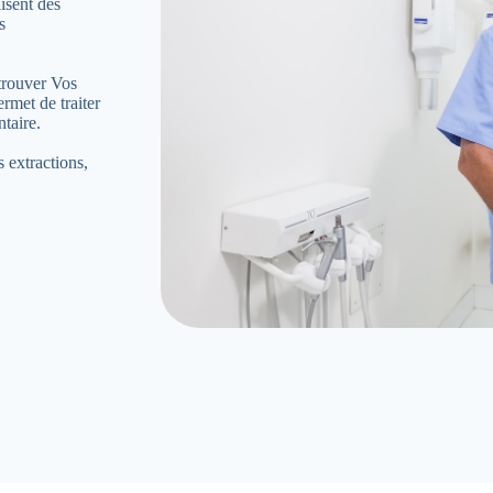
isent des
s
 trouver Vos
met de traiter
ntaire.
s extractions,