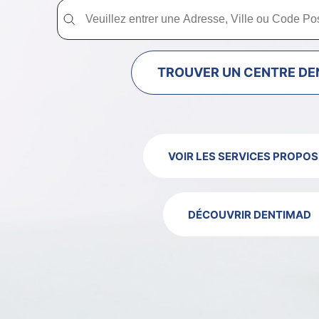
Trouver un centre dentaire Dentimad près de chez vous
Trouver un centre dentaire Dentimad près
TROUVER UN CENTRE DE
VOIR LES SERVICES PROPOS
DÉCOUVRIR DENTIMAD