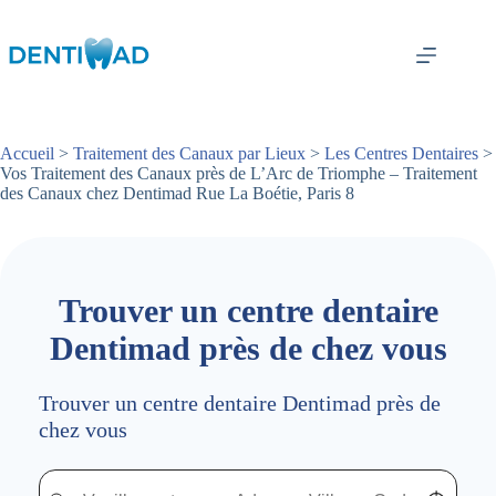
Passer
au
contenu
Accueil
>
Traitement des Canaux par Lieux
>
Les Centres Dentaires
>
Vos Traitement des Canaux près de L’Arc de Triomphe – Traitement
des Canaux chez Dentimad Rue La Boétie, Paris 8
Trouver un centre dentaire
Dentimad près de chez vous
Trouver un centre dentaire Dentimad près de
chez vous
Trouver un centre dentaire Dentimad près de chez vous
Trouver un centre dentaire Dentimad près de c
Localisez-