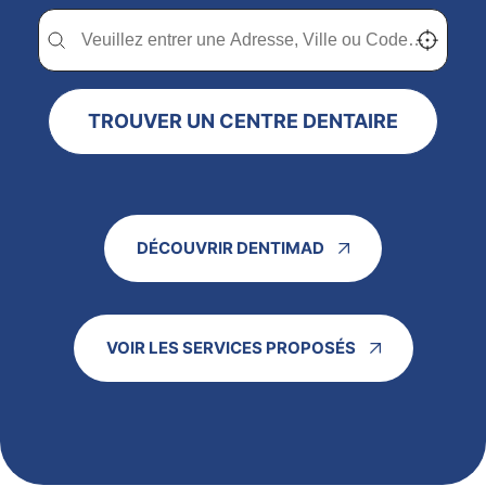
Trouver un centre dentaire Dentimad près de chez vous
Trouver un centre dentaire Dentimad près de c
Localisez-
TROUVER UN CENTRE DENTAIRE
DÉCOUVRIR DENTIMAD
VOIR LES SERVICES PROPOSÉS