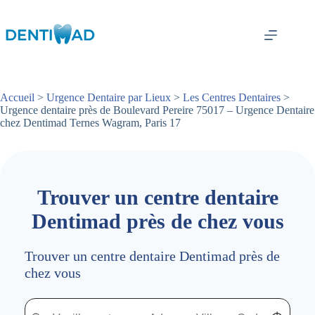
Passer
au
contenu
Accueil
>
Urgence Dentaire par Lieux
>
Les Centres Dentaires
>
Urgence dentaire près de Boulevard Pereire 75017 – Urgence Dentaire
chez Dentimad Ternes Wagram, Paris 17
Trouver un centre dentaire
Dentimad près de chez vous
Trouver un centre dentaire Dentimad près de
chez vous
Trouver un centre dentaire Dentimad près de chez vous
Trouver un centre dentaire Dentimad près de c
Localisez-