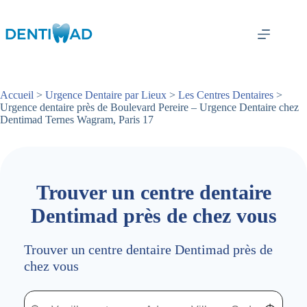
Passer
au
contenu
Accueil
>
Urgence Dentaire par Lieux
>
Les Centres Dentaires
>
Urgence dentaire près de Boulevard Pereire – Urgence Dentaire chez
Dentimad Ternes Wagram, Paris 17
Trouver un centre dentaire
Dentimad près de chez vous
Trouver un centre dentaire Dentimad près de
chez vous
Trouver un centre dentaire Dentimad près de chez vous
Trouver un centre dentaire Dentimad près de c
Localisez-