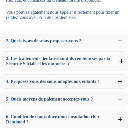
souhaité, et choisissez un créneau horaire disponible.
Vous pouvez également nous appeler directement pour fixer un
rendez-vous avec l’un de nos dentistes.
2. Quels types de soins proposez-vous ?
3. Les traitements dentaires sont-ils remboursés par la
Sécurité Sociale et les mutuelles ?
Chirurgie buccale
(extraction de dents de sagesse,
greffes osseuses) Chaque soin est personnalisé pour
4. Proposez-vous des soins adaptés aux enfants ?
garantir des résultats durables et adaptés à votre situation.
Soins préventifs
(détartrage, contrôle régulier)
Implants dentaires
pour remplacer les dents manquantes
Orthodontie
pour enfants et adultes, avec des options
5. Quels moyens de paiement acceptez-vous ?
discrètes comme Invisalign
Blanchiment dentaire
pour un sourire éclatant
Dentisterie esthétique
(facettes, couronnes)
6. Combien de temps dure une consultation chez
Dentimad ?