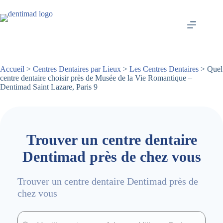
Passer
au
contenu
Accueil
>
Centres Dentaires par Lieux
>
Les Centres Dentaires
> Quel
centre dentaire choisir près de Musée de la Vie Romantique –
Dentimad Saint Lazare, Paris 9
Trouver un centre dentaire
Dentimad près de chez vous
Trouver un centre dentaire Dentimad près de
chez vous
Trouver un centre dentaire Dentimad près de chez vous
Trouver un centre dentaire Dentimad près de c