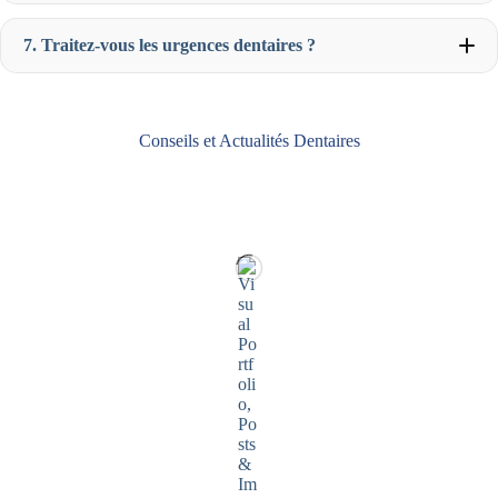
Virement bancaire Pour les traitements plus coûteux
(comme les implants dentaires ou les orthodonties), nous
7. Traitez-vous les urgences dentaires ?
proposons également des solutions de financement
personnalisées pour échelonner les paiements sur
plusieurs mois. N’hésitez pas à nous demander plus
Consultation spécialisée
(implantologie, orthodontie) :
d’informations lors de votre consultation.
entre 45 minutes et 1 heure Nos dentistes prennent le
Carte bancaire (Visa, Mastercard)
temps de bien vous expliquer chaque étape du soin et de
Conseils et Actualités Dentaires
Chèque
répondre à vos questions pour assurer votre confort.
Consultation de routine
(contrôle, détartrage) : 30 à 45
minutes