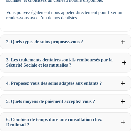
souhaité, et choisissez un créneau horaire disponible.
Vous pouvez également nous appeler directement pour fixer un
rendez-vous avec l’un de nos dentistes.
2. Quels types de soins proposez-vous ?
3. Les traitements dentaires sont-ils remboursés par la
Sécurité Sociale et les mutuelles ?
Chirurgie buccale
(extraction de dents de sagesse,
greffes osseuses) Chaque soin est personnalisé pour
4. Proposez-vous des soins adaptés aux enfants ?
garantir des résultats durables et adaptés à votre situation.
Soins préventifs
(détartrage, contrôle régulier)
Implants dentaires
pour remplacer les dents manquantes
Orthodontie
pour enfants et adultes, avec des options
5. Quels moyens de paiement acceptez-vous ?
discrètes comme Invisalign
Blanchiment dentaire
pour un sourire éclatant
Dentisterie esthétique
(facettes, couronnes)
6. Combien de temps dure une consultation chez
Dentimad ?