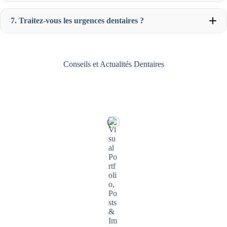
Virement bancaire Pour les traitements plus coûteux
(comme les implants dentaires ou les orthodonties), nous
7. Traitez-vous les urgences dentaires ?
proposons également des solutions de financement
personnalisées pour échelonner les paiements sur
plusieurs mois. N’hésitez pas à nous demander plus
Consultation spécialisée
(implantologie, orthodontie) :
d’informations lors de votre consultation.
entre 45 minutes et 1 heure Nos dentistes prennent le
Carte bancaire (Visa, Mastercard)
temps de bien vous expliquer chaque étape du soin et de
Conseils et Actualités Dentaires
Chèque
répondre à vos questions pour assurer votre confort.
Consultation de routine
(contrôle, détartrage) : 30 à 45
minutes