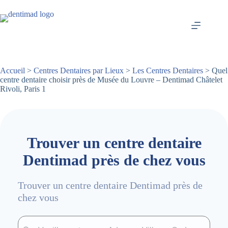
Passer
au
contenu
Accueil
>
Centres Dentaires par Lieux
>
Les Centres Dentaires
> Quel
centre dentaire choisir près de Musée du Louvre – Dentimad Châtelet
Rivoli, Paris 1
Trouver un centre dentaire
Dentimad près de chez vous
Trouver un centre dentaire Dentimad près de
chez vous
Trouver un centre dentaire Dentimad près de chez vous
Trouver un centre dentaire Dentimad près de c